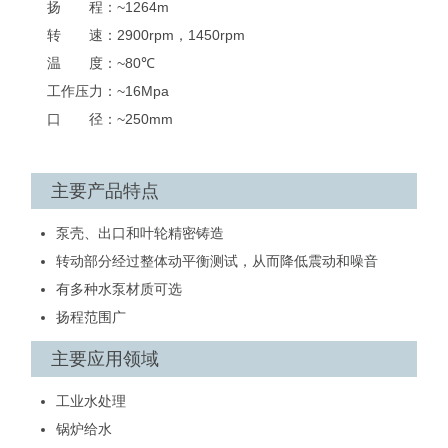
扬 程：
~1264m
转 速：
2900rpm，1450rpm
温 度：
~80℃
工作压力：
~16Mpa
口 径：
~250mm
主要产品特点
泵壳、出口和叶轮精密铸造
转动部分经过整体动平衡测试，从而降低震动和噪音
有多种水泵材质可选
扬程范围广
主要应用领域
工业水处理
锅炉给水