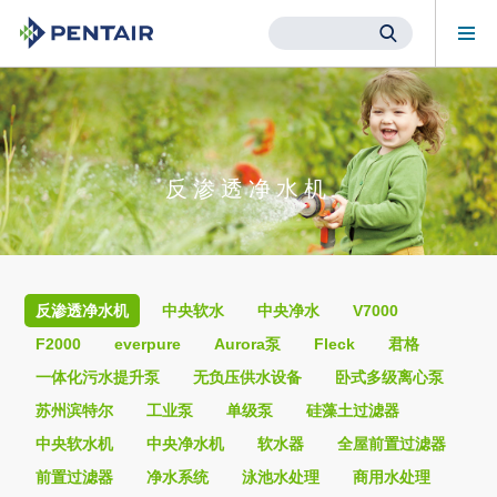
Mob
Me
Main
Content
Starts
Here
反渗透净水机
反渗透净水机
中央软水
中央净水
V7000
F2000
everpure
Aurora泵
Fleck
君格
一体化污水提升泵
无负压供水设备
卧式多级离心泵
苏州滨特尔
工业泵
单级泵
硅藻土过滤器
中央软水机
中央净水机
软水器
全屋前置过滤器
前置过滤器
净水系统
泳池水处理
商用水处理