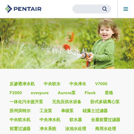
Mob
Me
Main
Content
Starts
Here
滨特尔软水机
反渗透净水机
中央软水
中央净水
V7000
F2000
everpure
Aurora泵
Fleck
君格
一体化污水提升泵
无负压供水设备
卧式多级离心泵
苏州滨特尔
工业泵
单级泵
硅藻土过滤器
中央软水机
中央净水机
软水器
全屋前置过滤器
前置过滤器
净水系统
泳池水处理
商用水处理