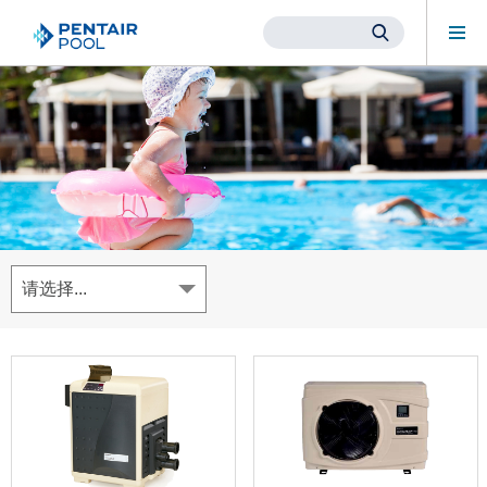
Mob
Me
Main
Content
Starts
Here
请选择...