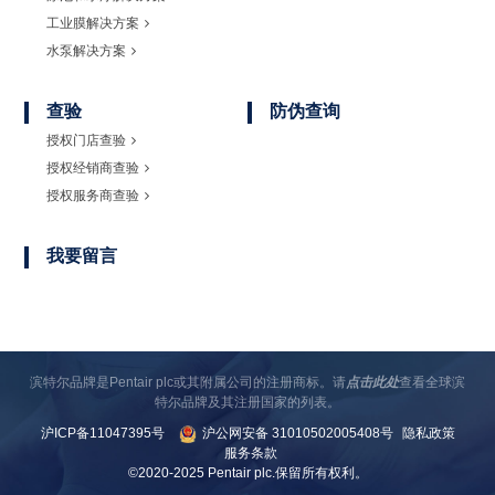
工业膜解决方案
水泵解决方案
查验
防伪查询
授权门店查验
授权经销商查验
授权服务商查验
我要留言
滨特尔品牌是Pentair plc或其附属公司的注册商标。请
点击此处
查看全球滨
特尔品牌及其注册国家的列表。
沪ICP备11047395号
沪公网安备 31010502005408号
隐私政策
服务条款
©2020-2025 Pentair plc.保留所有权利。