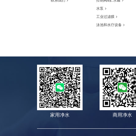
联系我们
控制阀&贮水罐
水泵
工业过滤膜
泳池和水疗设备
家用净水
商用净水