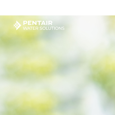
Main
Content
Starts
Here
家用净水
家用净水解决方案
公司
商用净水
商用净水解决方案
企业
商用制冰
泳池和水疗解决方案
控制阀&贮水罐
工业膜解决方案
水泵
水泵解决方案
工业过滤膜
泳池和水疗设备