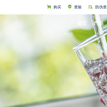
UTILIT
购买
查验
防伪查
首页
产品
NAVIG
纯水机
小公寓
套装
介绍
公司声明
净水器
大公寓
文化
联系我们
即热饮水机
别墅
全屋用水
前置过滤器