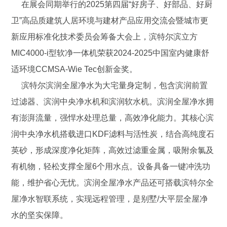
在展会同期举行的2025第四届“好房子、好部品、好厨
卫”高品质建筑人居环境与建材产品应用交流会暨城市更
新应用标准化技术委员会筹备大会上，滨特尔滨立方
MIC4000-i型软净一体机荣获2024-2025中国室内健康舒
适环境CCMSA-Wie Tec创新金奖。
滨特尔滨润全屋净水为大宅量身定制，包含滨润前置
过滤器、滨润中央净水机和滨润软水机。滨润全屋净水拥
有澎湃流量，强悍水处理总量，高效净化能力。其核心滨
润中央净水机搭载进口KDF滤料与活性炭，结合高纯度石
英砂，形成深度净化矩阵，高效过滤重金属，吸附余氯及
有机物，轻松支撑全屋6个用水点。设备具备一键冲洗功
能，维护省心无忧。滨润全屋净水产品还可搭载滨特尔全
屋净水智联系统，实现远程管理，是别墅/大平层全屋净
水的坚实保障。