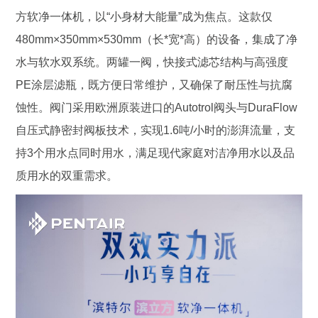
方软净一体机，以“小身材大能量”成为焦点。这款仅
480mm×350mm×530mm（长*宽*高）的设备，集成了净
水与软水双系统。两罐一阀，快接式滤芯结构与高强度
PE涂层滤瓶，既方便日常维护，又确保了耐压性与抗腐
蚀性。阀门采用欧洲原装进口的Autotrol阀头与DuraFlow
自压式静密封阀板技术，实现1.6吨/小时的澎湃流量，支
持3个用水点同时用水，满足现代家庭对洁净用水以及品
质用水的双重需求。