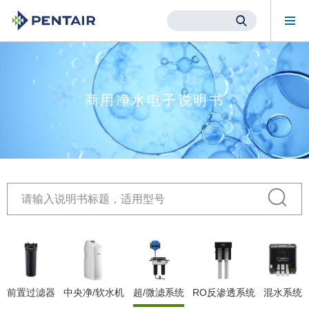
Mob
Me
Main
Content
Starts
Here
商用净水电子说明书
前置过滤器
中央净/软水机
超/微滤系统
RO反渗透系统
混水系统