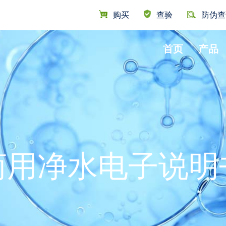
UTILIT
购买
查验
防伪查
首页
产品
NAVIG
纯水机
小公寓
套装
介绍
公司声明
净水器
大公寓
文化
联系我们
即热饮水机
别墅
全屋用水
商用净水电子说明
前置过滤器