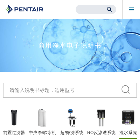
Mob
Me
Main
Content
Starts
Here
商用净水电子说明书
前置过滤器
中央净/软水机
超/微滤系统
RO反渗透系统
混水系统